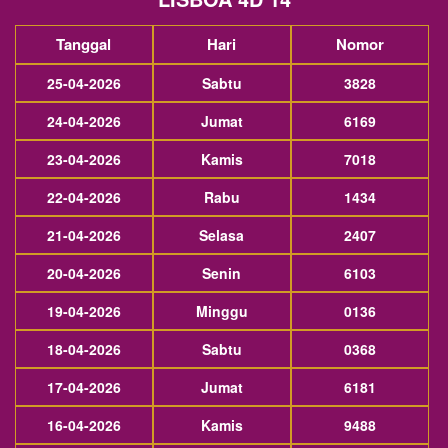
Tanggal
Hari
Nomor
25-04-2026
Sabtu
3828
24-04-2026
Jumat
6169
23-04-2026
Kamis
7018
22-04-2026
Rabu
1434
21-04-2026
Selasa
2407
20-04-2026
Senin
6103
19-04-2026
Minggu
0136
18-04-2026
Sabtu
0368
17-04-2026
Jumat
6181
16-04-2026
Kamis
9488