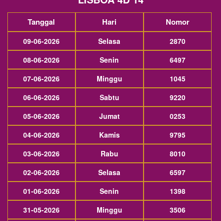
Tanggal
Hari
Nomor
09-06-2026
Selasa
2870
08-06-2026
Senin
6497
07-06-2026
Minggu
1045
06-06-2026
Sabtu
9220
05-06-2026
Jumat
0253
04-06-2026
Kamis
9795
03-06-2026
Rabu
8010
02-06-2026
Selasa
6597
01-06-2026
Senin
1398
31-05-2026
Minggu
3506