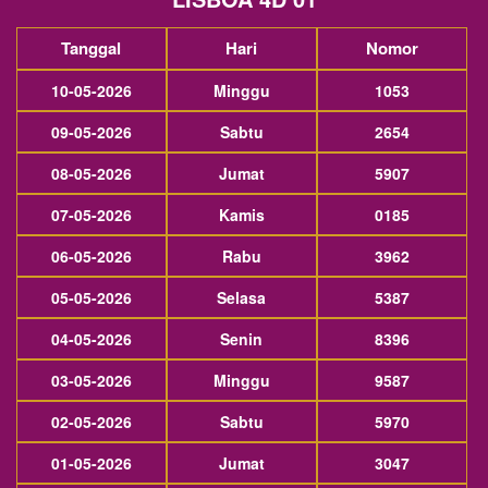
Tanggal
Hari
Nomor
10-05-2026
Minggu
1053
09-05-2026
Sabtu
2654
08-05-2026
Jumat
5907
07-05-2026
Kamis
0185
06-05-2026
Rabu
3962
05-05-2026
Selasa
5387
04-05-2026
Senin
8396
03-05-2026
Minggu
9587
02-05-2026
Sabtu
5970
01-05-2026
Jumat
3047