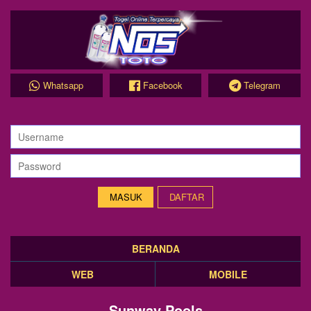
Whatsapp
Facebook
Telegram
DAFTAR
BERANDA
WEB
MOBILE
Sunway Pools