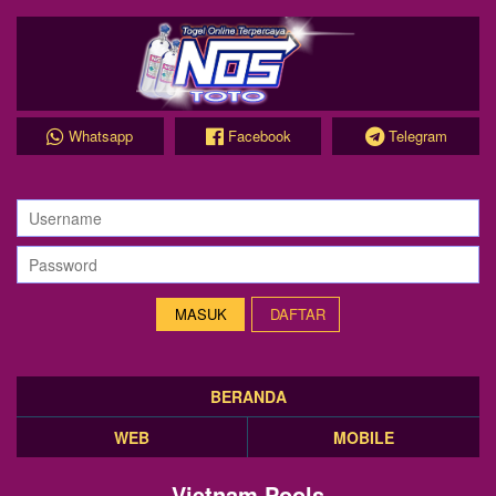
Whatsapp
Facebook
Telegram
DAFTAR
BERANDA
WEB
MOBILE
Vietnam Pools