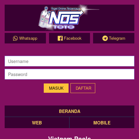
Whatsapp
Facebook
Telegram
DAFTAR
BERANDA
WEB
MOBILE
Vietnam Pools