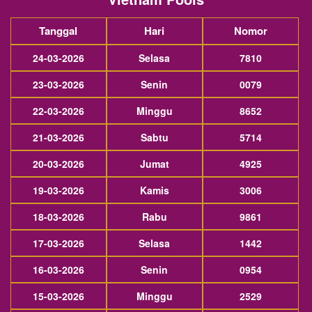
Tanggal
Hari
Nomor
24-03-2026
Selasa
7810
23-03-2026
Senin
0079
22-03-2026
Minggu
8652
21-03-2026
Sabtu
5714
20-03-2026
Jumat
4925
19-03-2026
Kamis
3006
18-03-2026
Rabu
9861
17-03-2026
Selasa
1442
16-03-2026
Senin
0954
15-03-2026
Minggu
2529