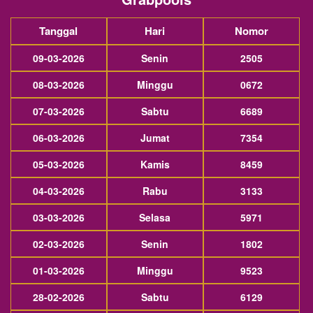
Tanggal
Hari
Nomor
09-03-2026
Senin
2505
08-03-2026
Minggu
0672
07-03-2026
Sabtu
6689
06-03-2026
Jumat
7354
05-03-2026
Kamis
8459
04-03-2026
Rabu
3133
03-03-2026
Selasa
5971
02-03-2026
Senin
1802
01-03-2026
Minggu
9523
28-02-2026
Sabtu
6129