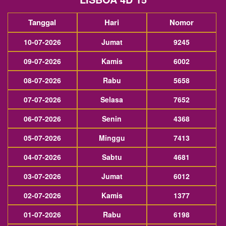
Tanggal
Hari
Nomor
10-07-2026
Jumat
9245
09-07-2026
Kamis
6002
08-07-2026
Rabu
5658
07-07-2026
Selasa
7652
06-07-2026
Senin
4368
05-07-2026
Minggu
7413
04-07-2026
Sabtu
4681
03-07-2026
Jumat
6012
02-07-2026
Kamis
1377
01-07-2026
Rabu
6198