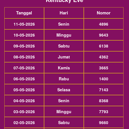
Tanggal
Hari
Nomor
11-05-2026
Senin
4896
10-05-2026
Minggu
9643
09-05-2026
Sabtu
6138
08-05-2026
Jumat
4362
07-05-2026
Kamis
3665
06-05-2026
Rabu
1400
05-05-2026
Selasa
7143
04-05-2026
Senin
8368
03-05-2026
Minggu
7793
02-05-2026
Sabtu
9660