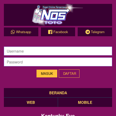
Whatsapp
Facebook
Telegram
DAFTAR
BERANDA
WEB
MOBILE
Kentucky Eve