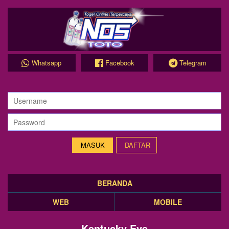
Whatsapp
Facebook
Telegram
DAFTAR
BERANDA
WEB
MOBILE
Kentucky Eve