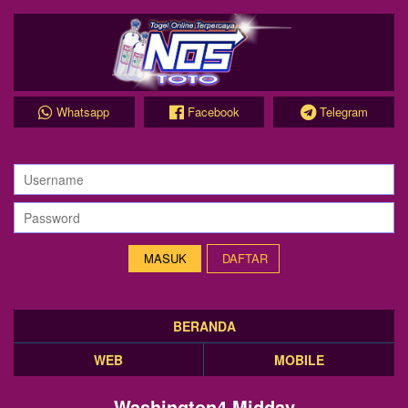
Whatsapp
Facebook
Telegram
DAFTAR
BERANDA
WEB
MOBILE
Washington4 Midday