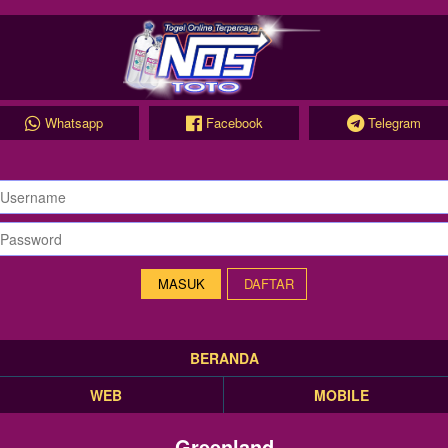
Whatsapp
Facebook
Telegram
DAFTAR
BERANDA
WEB
MOBILE
Greenland