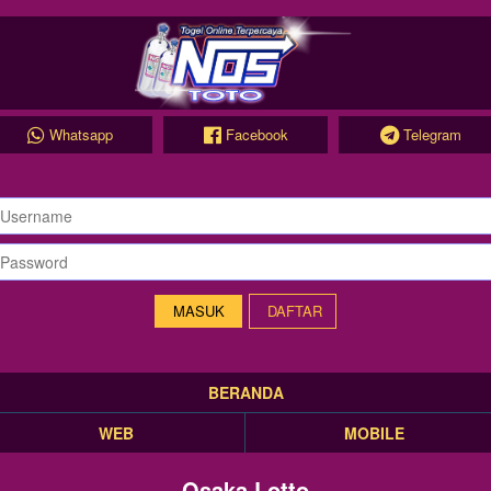
Whatsapp
Facebook
Telegram
DAFTAR
BERANDA
WEB
MOBILE
Osaka Lotto