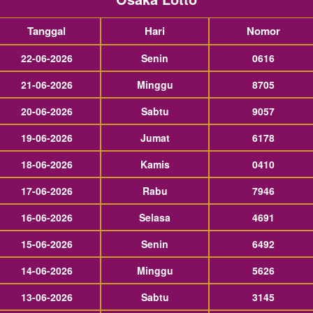
Tanggal
Hari
Nomor
22-06-2026
Senin
0616
21-06-2026
Minggu
8705
20-06-2026
Sabtu
9057
19-06-2026
Jumat
6178
18-06-2026
Kamis
0410
17-06-2026
Rabu
7946
16-06-2026
Selasa
4691
15-06-2026
Senin
6492
14-06-2026
Minggu
5626
13-06-2026
Sabtu
3145