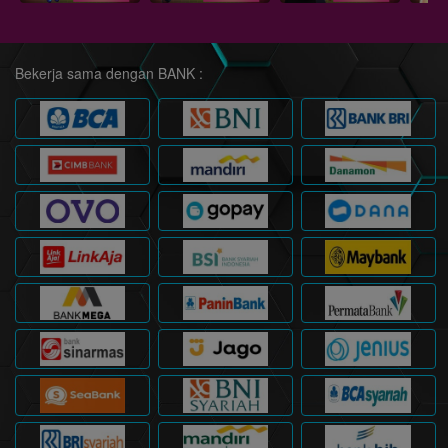
Bekerja sama dengan BANK :