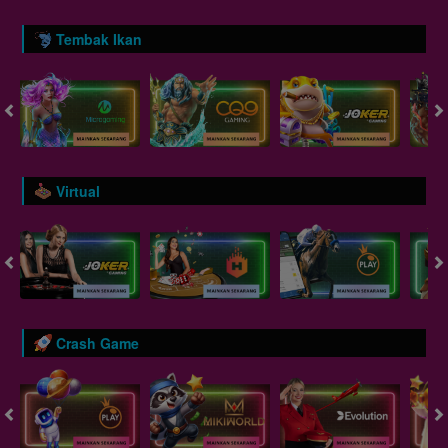
Tembak Ikan
Virtual
Crash Game