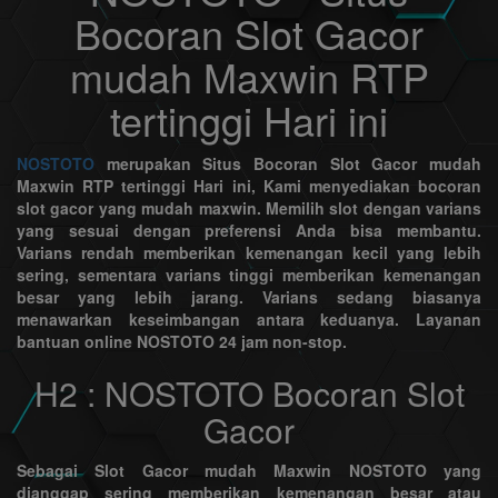
Bocoran Slot Gacor
mudah Maxwin RTP
tertinggi Hari ini
NOSTOTO
merupakan Situs Bocoran Slot Gacor mudah
Maxwin RTP tertinggi Hari ini, Kami menyediakan bocoran
slot gacor yang mudah maxwin. Memilih slot dengan varians
yang sesuai dengan preferensi Anda bisa membantu.
Varians rendah memberikan kemenangan kecil yang lebih
sering, sementara varians tinggi memberikan kemenangan
besar yang lebih jarang. Varians sedang biasanya
menawarkan keseimbangan antara keduanya. Layanan
bantuan online NOSTOTO 24 jam non-stop.
H2 : NOSTOTO Bocoran Slot
Gacor
Sebagai Slot Gacor mudah Maxwin NOSTOTO yang
dianggap sering memberikan kemenangan besar atau