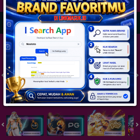
JACKPOT PROGRESIF
IDR
2,901,422,731.31
Togel
SYDNEYPOOLS
SYDNEYLOTTO
( Setiap Hari )
( Setiap Hari )
Rabu
Rabu
6
1
9
9
5
2
2
05/08/2026
05/08/2026
Tutup: 13:30 | Buka: 13:55
Tutup: 13:45 | Buka: 13:50
Slot