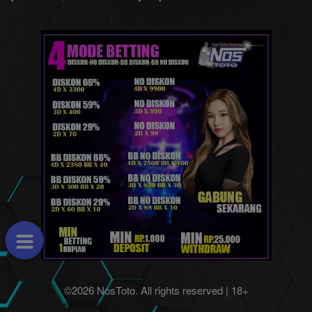
©2026 NosToto. All rights reserved | 18+