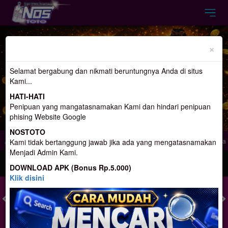
Previous
Nex
×
Selamat bergabung dan nikmati beruntungnya Anda di situs
Kami...
HATI-HATI
Penipuan yang mangatasnamakan Kami dan hindari penipuan
phising Website Google
NOSTOTO
rver Terbaru ini, Para Member akan dapat Bermain Segala Macam permainan Sela
Kami tidak bertanggung jawab jika ada yang mengatasnamakan
Menjadi Admin Kami.
MASUK
DAFTAR
DOWNLOAD APK (Bonus Rp.5.000)
Klik disini
TOGEL
SLOT
LIVE CASINO
SPORT
SABUNG AYAM
TEM