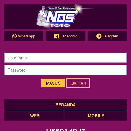
Whatsapp
Facebook
Telegram
DAFTAR
BERANDA
WEB
MOBILE
LISBOA 4D 17