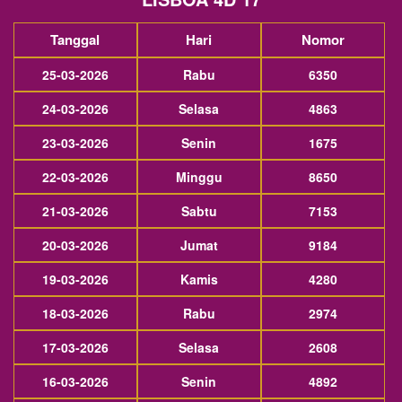
Tanggal
Hari
Nomor
25-03-2026
Rabu
6350
24-03-2026
Selasa
4863
23-03-2026
Senin
1675
22-03-2026
Minggu
8650
21-03-2026
Sabtu
7153
20-03-2026
Jumat
9184
19-03-2026
Kamis
4280
18-03-2026
Rabu
2974
17-03-2026
Selasa
2608
16-03-2026
Senin
4892