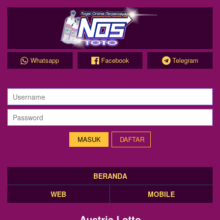
Whatsapp
Facebook
Telegram
DAFTAR
BERANDA
WEB
MOBILE
Austria Lotto