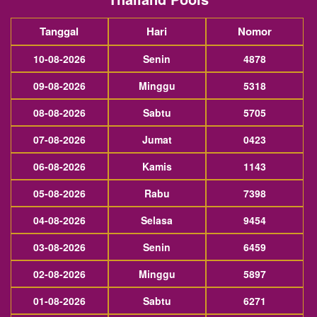
Tanggal
Hari
Nomor
10-08-2026
Senin
4878
09-08-2026
Minggu
5318
08-08-2026
Sabtu
5705
07-08-2026
Jumat
0423
06-08-2026
Kamis
1143
05-08-2026
Rabu
7398
04-08-2026
Selasa
9454
03-08-2026
Senin
6459
02-08-2026
Minggu
5897
01-08-2026
Sabtu
6271