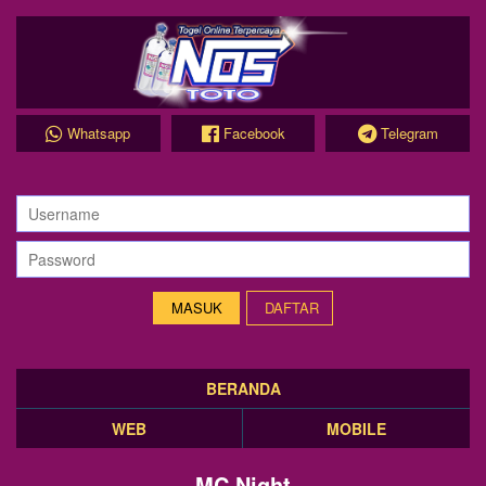
Whatsapp
Facebook
Telegram
DAFTAR
BERANDA
WEB
MOBILE
MC Night