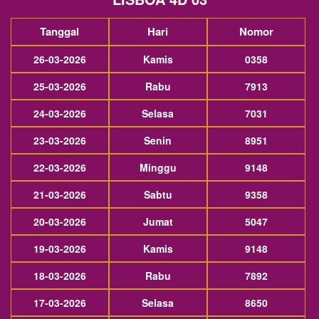
Tanggal
Hari
Nomor
26-03-2026
Kamis
0358
25-03-2026
Rabu
7913
24-03-2026
Selasa
7031
23-03-2026
Senin
8951
22-03-2026
Minggu
9148
21-03-2026
Sabtu
9358
20-03-2026
Jumat
5047
19-03-2026
Kamis
9148
18-03-2026
Rabu
7892
17-03-2026
Selasa
8650