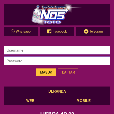
Whatsapp
Facebook
Telegram
DAFTAR
BERANDA
WEB
MOBILE
LISBOA 4D 02