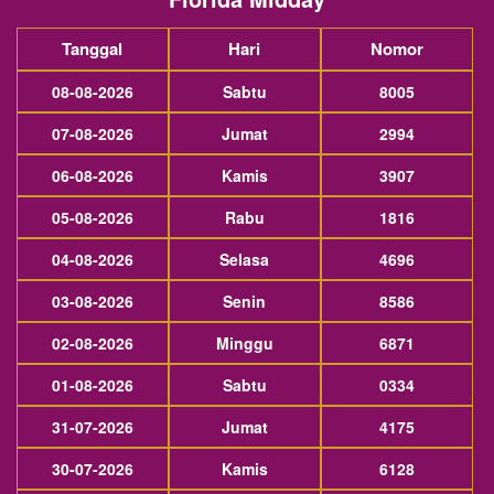
Tanggal
Hari
Nomor
08-08-2026
Sabtu
8005
07-08-2026
Jumat
2994
06-08-2026
Kamis
3907
05-08-2026
Rabu
1816
04-08-2026
Selasa
4696
03-08-2026
Senin
8586
02-08-2026
Minggu
6871
01-08-2026
Sabtu
0334
31-07-2026
Jumat
4175
30-07-2026
Kamis
6128