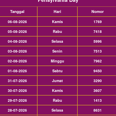
Tanggal
Hari
Nomor
06-08-2026
Kamis
1769
05-08-2026
Rabu
7418
04-08-2026
Selasa
5996
03-08-2026
Senin
7513
02-08-2026
Minggu
7962
01-08-2026
Sabtu
9450
31-07-2026
Jumat
3290
30-07-2026
Kamis
3607
29-07-2026
Rabu
1413
28-07-2026
Selasa
8631