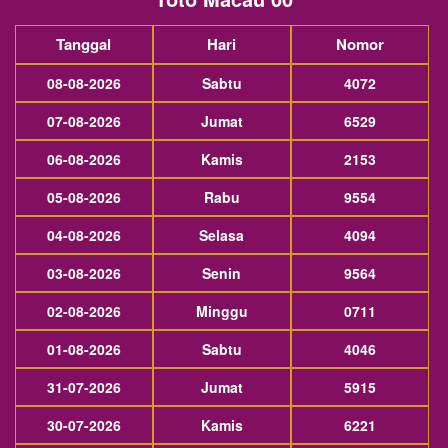
Tanggal
Hari
Nomor
08-08-2026
Sabtu
4072
07-08-2026
Jumat
6529
06-08-2026
Kamis
2153
05-08-2026
Rabu
9554
04-08-2026
Selasa
4094
03-08-2026
Senin
9564
02-08-2026
Minggu
0711
01-08-2026
Sabtu
4046
31-07-2026
Jumat
5915
30-07-2026
Kamis
6221