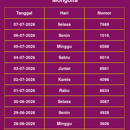
Tanggal
Hari
Nomor
07-07-2026
Selasa
7669
06-07-2026
Senin
1016
05-07-2026
Minggu
6588
04-07-2026
Sabtu
9014
03-07-2026
Jumat
8981
02-07-2026
Kamis
4096
01-07-2026
Rabu
8634
30-06-2026
Selasa
3087
29-06-2026
Senin
4928
28-06-2026
Minggu
3606