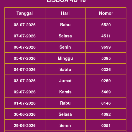
Tanggal
Hari
Nomor
08-07-2026
Rabu
6520
07-07-2026
Selasa
4511
06-07-2026
Senin
9699
05-07-2026
Minggu
5395
04-07-2026
Sabtu
0336
03-07-2026
Jumat
0259
02-07-2026
Kamis
5469
01-07-2026
Rabu
8146
30-06-2026
Selasa
4092
29-06-2026
Senin
0051